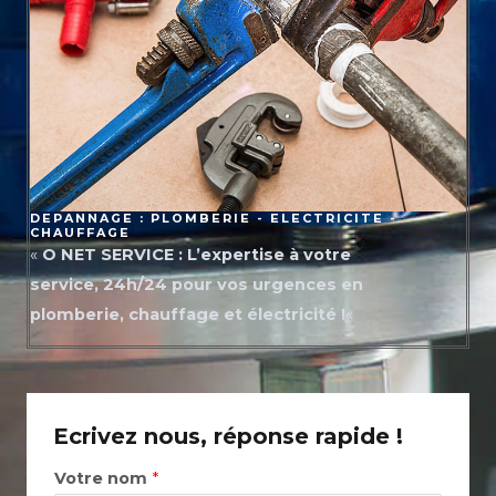
DEPANNAGE : PLOMBERIE - ELECTRICITE -
CHAUFFAGE
«
O NET SERVICE : L’expertise à votre
service, 24h/24 pour vos urgences en
plomberie, chauffage et électricité !
«
Ecrivez nous, réponse rapide !
Votre nom
*